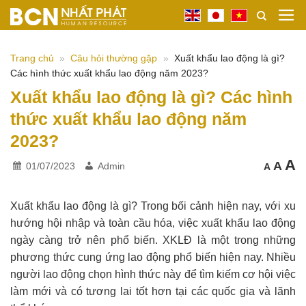
Bỏ
qua
nội
Trang chủ
»
Câu hỏi thường gặp
»
Xuất khẩu lao động là gì?
dung
Các hình thức xuất khẩu lao động năm 2023?
Xuất khẩu lao động là gì? Các hình
thức xuất khẩu lao động năm
2023?
I
Res
A
Decrea
A
01/07/2023
Admin
A
font
font
f
size.
size
s
Xuất khẩu lao động là gì? Trong bối cảnh hiện nay, với xu
hướng hội nhập và toàn cầu hóa, việc xuất khẩu lao động
ngày càng trở nên phổ biến. XKLĐ là một trong những
phương thức cung ứng lao động phổ biến hiện nay. Nhiều
người lao động chọn hình thức này để tìm kiếm cơ hội việc
làm mới và có tương lai tốt hơn tại các quốc gia và lãnh