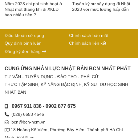
Năm 2023 chi phí sinh hoạt ở
Tuyển kỹ sư xây dựng đi Nhật
Nhật một tháng khi đi XKLĐ
2023 với mức lương hấp dẫn
bao nhiêu tiền ?
Điều khoản sử dụng
Chính sách bảo mật
Quy định bình luận
Chính sách liên kết
Đăng ký đơn hàng
CUNG ỨNG NHÂN LỰC NHẬT BẢN BCN NHẤT PHÁT
TƯ VẤN - TUYỂN DỤNG - ĐÀO TẠO - PHÁI CỬ
THỰC TẬP SINH, KỸ NĂNG ĐẶC ĐỊNH, KỸ SƯ, DU HỌC SINH
NHẬT BẢN
0967 911 838
-
0902 877 675
(028) 6653 4546
bcn@bcn-hcm.vn
18 Hoàng Kế Viêm, Phường Bảy Hiền, Thành phố Hồ Chí
Minh, Việt Nam