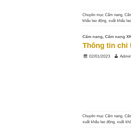
Chuyên mục
Cẩm nang
,
Cẩ
khẩu lao động
,
xuất khẩu la
Cẩm nang
,
Cẩm nang X
Thông tin chi 
02/01/2023
Admi
Chuyên mục
Cẩm nang
,
Cẩ
xuất khẩu lao động
,
xuất kh