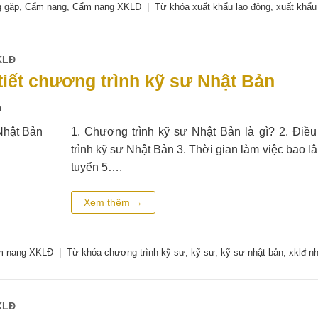
g gặp
,
Cẩm nang
,
Cẩm nang XKLĐ
|
Từ khóa
xuất khẩu lao động
,
xuất khẩu
KLĐ
 tiết chương trình kỹ sư Nhật Bản
n
1. Chương trình kỹ sư Nhật Bản là gì? 2. Điề
trình kỹ sư Nhật Bản 3. Thời gian làm việc bao l
tuyển 5….
Xem thêm
→
m nang XKLĐ
|
Từ khóa
chương trình kỹ sư
,
kỹ sư
,
kỹ sư nhật bản
,
xklđ n
KLĐ