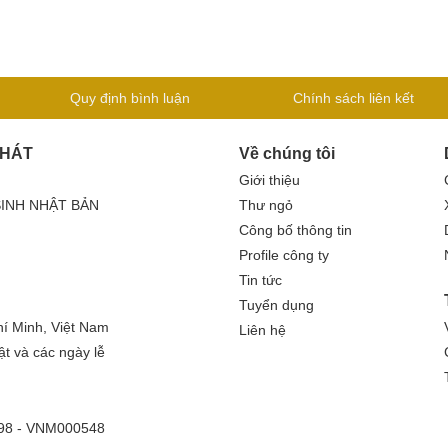
Quy định bình luận
Chính sách liên kết
PHÁT
Về chúng tôi
Giới thiệu
SINH NHẬT BẢN
Thư ngỏ
Công bố thông tin
Profile công ty
Tin tức
Tuyển dụng
í Minh, Việt Nam
Liên hệ
ật và các ngày lễ
 398 - VNM000548