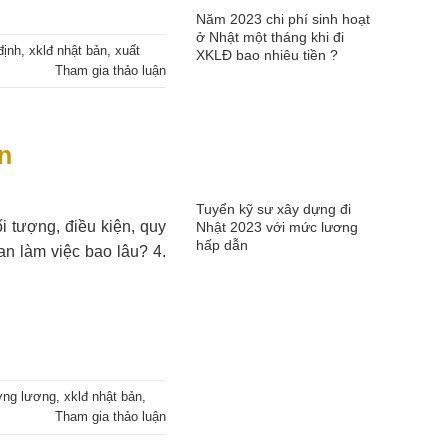
Năm 2023 chi phí sinh hoạt
ở Nhật một tháng khi đi
định
,
xklđ nhật bản
,
xuất
XKLĐ bao nhiêu tiền ?
Tham gia thảo luận
ản
Tuyển kỹ sư xây dựng đi
i tượng, điều kiện, quy
Nhật 2023 với mức lương
hấp dẫn
ian làm việc bao lâu? 4.
ởng lương
,
xklđ nhật bản
,
Tham gia thảo luận