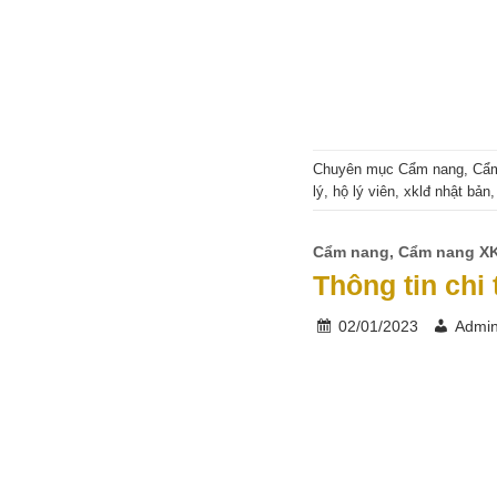
Chuyên mục
Cẩm nang
,
Cẩ
lý
,
hộ lý viên
,
xklđ nhật bản
Cẩm nang
,
Cẩm nang X
Thông tin chi
02/01/2023
Admi