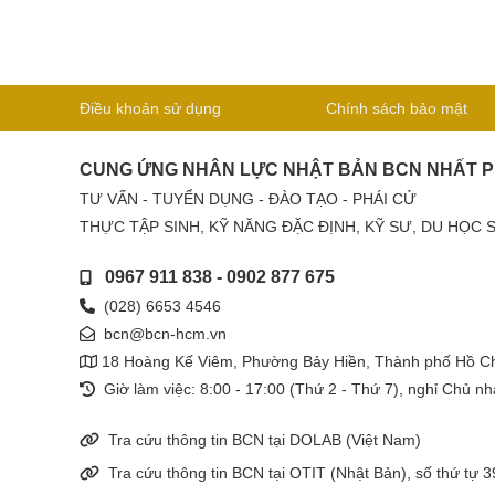
Điều khoản sử dụng
Chính sách bảo mật
CUNG ỨNG NHÂN LỰC NHẬT BẢN BCN NHẤT 
TƯ VẤN - TUYỂN DỤNG - ĐÀO TẠO - PHÁI CỬ
THỰC TẬP SINH, KỸ NĂNG ĐẶC ĐỊNH, KỸ SƯ, DU HỌC 
0967 911 838
-
0902 877 675
(028) 6653 4546
bcn@bcn-hcm.vn
18 Hoàng Kế Viêm, Phường Bảy Hiền, Thành phố Hồ Ch
Giờ làm việc: 8:00 - 17:00 (Thứ 2 - Thứ 7), nghỉ Chủ nh
Tra cứu thông tin BCN tại DOLAB (Việt Nam)
Tra cứu thông tin BCN tại OTIT (Nhật Bản), số thứ tự