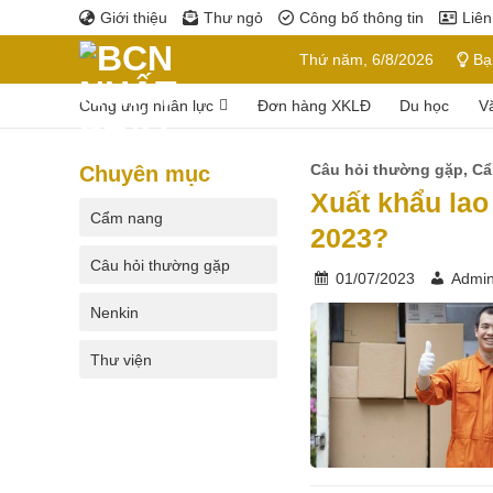
Bỏ
Giới thiệu
Thư ngỏ
Công bố thông tin
Liên
qua
Thứ năm, 6/8/2026
Bạn
nội
dung
Cung ứng nhân lực
Đơn hàng XKLĐ
Du học
V
Câu hỏi thường gặp
,
Cẩ
Chuyên mục
Xuất khẩu lao
Cẩm nang
2023?
Câu hỏi thường gặp
01/07/2023
Admi
Nenkin
Thư viện