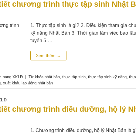
 tiết chương trình thực tập sinh Nhật 
n
1. Thực tập sinh là gì? 2. Điều kiện tham gia ch
kỹ năng Nhật Bản 3. Thời gian làm việc bao lâ
tuyển 5….
Xem thêm
→
m nang XKLĐ
|
Từ khóa
nhật bản
,
thực tập sinh
,
thực tập sinh kỹ năng
,
thự
g
,
xuất khẩu lao động nhật bản
KLĐ
 tiết chương trình điều dưỡng, hộ lý N
n
1. Chương trình điều dưỡng, hộ lý Nhật Bản là gì