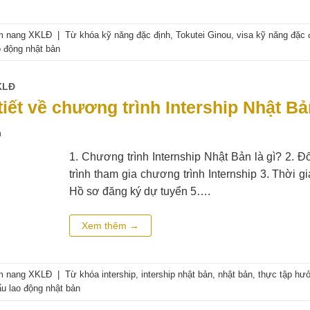
m nang XKLĐ
|
Từ khóa
kỹ năng đặc định
,
Tokutei Ginou
,
visa kỹ năng đặc 
o động nhật bản
KLĐ
tiết về chương trình Intership Nhật B
n
1. Chương trình Internship Nhật Bản là gì? 2. Đố
trình tham gia chương trình Internship 3. Thời g
Hồ sơ đăng ký dự tuyển 5….
Xem thêm
→
m nang XKLĐ
|
Từ khóa
intership
,
intership nhật bản
,
nhật bản
,
thực tập hư
ẩu lao động nhật bản