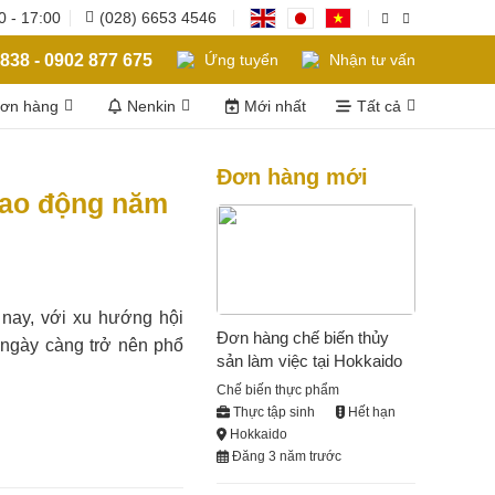
0 - 17:00
(028) 6653 4546
838 - 0902 877 675
Ứng tuyển
Nhận tư vấn
đơn hàng
Nenkin
Mới nhất
Tất cả
Đơn hàng mới
 lao động năm
 nay, với xu hướng hội
Đơn hàng chế biến thủy
 ngày càng trở nên phổ
sản làm việc tại Hokkaido
Chế biến thực phẩm
Thực tập sinh
Hết hạn
Hokkaido
Đăng 3 năm trước