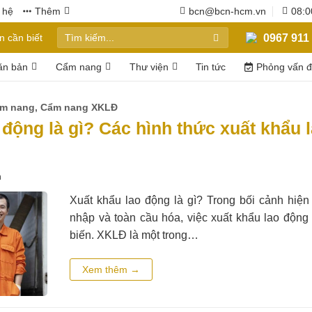
 hệ
Thêm
bcn@bcn-hcm.vn
08:0
0967 911 
 cần biết
ăn bản
Cẩm nang
Thư viện
Tin tức
Phỏng vấn 
m nang
,
Cẩm nang XKLĐ
 động là gì? Các hình thức xuất khẩu
n
Xuất khẩu lao động là gì? Trong bối cảnh hiện
nhập và toàn cầu hóa, việc xuất khẩu lao động
biến. XKLĐ là một trong…
Xem thêm
→