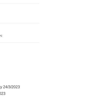
ớc
ày 24/3/2023
2023