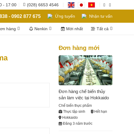
0 - 17:00
(028) 6653 4546
838 - 0902 877 675
Ứng tuyển
Nhận tư vấn
đơn hàng
Nenkin
Mới nhất
Tất cả
Đơn hàng mới
ima
Đơn hàng chế biến thủy
sản làm việc tại Hokkaido
Chế biến thực phẩm
Thực tập sinh
Hết hạn
Hokkaido
Đăng 3 năm trước