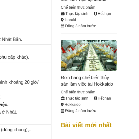
Chế biến thực phẩm
Thực tập sinh
Hết hạn
Ibaraki
Đăng 3 năm trước
t Nhật Bản.
phụ cấp khác).
Đơn hàng chế biến thủy
bình khoảng 20 giờ/
sản làm việc tại Hokkaido
Chế biến thực phẩm
.
Thực tập sinh
Hết hạn
iệc.
Hokkaido
Đăng 4 năm trước
a ở Nhật.
Bài viết mới nhất
 (dùng chung),...