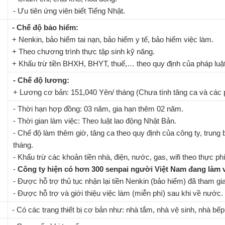
- Ưu tiên ứng viên biết Tiếng Nhật.
- Chế độ bảo hiểm:
+ Nenkin, bảo hiểm tai nạn, bảo hiểm y tế, bảo hiểm việc làm.
+ Theo chương trình thực tập sinh kỹ năng.
+ Khấu trừ tiền BHXH, BHYT, thuế,… theo quy định của pháp luậ
- Chế độ lương:
+ Lương cơ bản: 151,040 Yên/ tháng (Chưa tính tăng ca và các 
- Thời hạn hợp đồng: 03 năm, gia hạn thêm 02 năm.
- Thời gian làm việc: Theo luật lao động Nhật Bản.
- Chế độ làm thêm giờ, tăng ca theo quy định của công ty, trung 
tháng.
- Khấu trừ các khoản tiền nhà, điện, nước, gas, wifi theo thực phí
-
Công ty hiện có hơn 300 senpai người Việt Nam đang làm v
- Được hỗ trợ thủ tục nhận lại tiền Nenkin (bảo hiểm) đã tham gi
- Được hỗ trợ và giới thiệu việc làm (miễn phí) sau khi về nước.
- Có các trang thiết bị cơ bản như: nhà tắm, nhà vệ sinh, nhà bếp