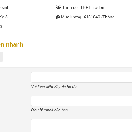
 sinh
Trình độ: THPT trở lên
): 3
Mức lương: ¥151040 /Tháng
23
ển nhanh
Vui lòng điền đầy đủ họ tên
Địa chỉ email của bạn