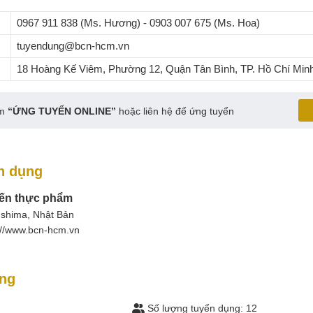
0967 911 838 (Ms. Hương) - 0903 007 675 (Ms. Hoa)
tuyendung@bcn-hcm.vn
18 Hoàng Kế Viêm, Phường 12, Quận Tân Bình, TP. Hồ Chí Min
ấm
“ỨNG TUYỂN ONLINE”
hoặc liên hệ để ứng tuyển
n dụng
iến thực phẩm
shima, Nhật Bản
://www.bcn-hcm.vn
àng
Số lượng tuyển dụng: 12