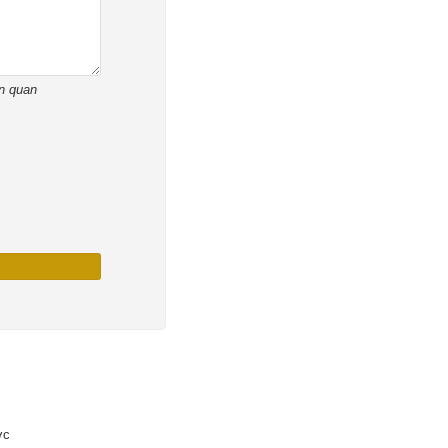
ên quan
ớc