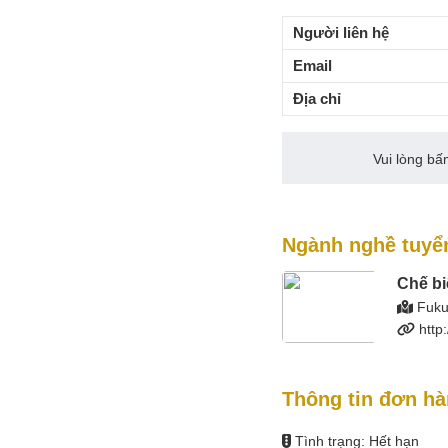
Người liên hệ
Email
Địa chỉ
Vui lòng b
Ngành nghề tuyể
Chế b
Fuku
http
Thông tin đơn h
Tình trạng: Hết hạn