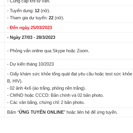
- Cung cấp khi tư vấn.
- Tuyển dụng:
12
(nữ).
- Tham gia dự tuyển:
22
(nữ).
- Đến ngày 25/03/2023
- Ngày 27/03 - 28/3/2023
- Phỏng vấn online qua Skype hoặc Zoom.
- Dự kiến tháng 10/2023
- Giấy khám sức khỏe tổng quát đạt yêu cầu hoặc test sức khỏ
B, HIV).
- 02 ảnh 4x6 (áo trắng, phông nền trắng).
- CMND hoặc CCCD: Bản chính và 02 bản photo.
- Các văn bằng, chứng chỉ: 2 bản photo.
Bấm “
ỨNG TUYỂN ONLINE
” hoặc liên hệ để ứng tuyển.