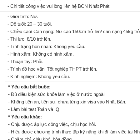
- Chi tiết công việc vui lòng liên hệ BCN Nhất Phát.
- Giới tính: Nữ.
- Độ tuổi: 20 – 30 tuổi.
- Chiều cao/ Cân nặng: Nữ cao 150cm trở lên/ cân nặng 45kg trở
- Thị lực: 8/10 trở lên.
- Tình trạng hôn nhân: Không yêu cầu.
- Hình xăm: Không có hình xăm.
- Thuận tay: Phải.
- Trình độ học vấn: Tốt nghiệp THPT trở lên.
- Kinh nghiệm: Không yêu cầu.
* Yêu cầu bắt buộc:
- Đủ điều kiện sức khỏe làm việc ở nước ngoài.
- Không tiền án, tiền sự, chưa từng xin visa vào Nhật Bản.
- Làm bài test Toán và IQ.
* Yêu cầu khác:
- Chịu được áp lực công việc, chịu học hỏi.
- Hiểu được chương trình thực tập kỹ năng khi đi làm việc tại Nh
- Chăm chỉ, chịu khó, hòa đồng.