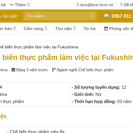
 hệ
Thêm
bcn@bcn-hcm.vn
08:0
0967 911 
 cần biết
ăn bản
Cẩm nang
Thư viện
Tin tức
Phỏng vấn 
ế biến thực phẩm làm việc tại Fukushima
 biến thực phẩm làm việc tại Fukush
hima
Đăng 3 năm trước
Ngành nghề
Chế biến thực phẩm
¥
- Số lượng tuyển dụng:
12
ima
- Giới tính:
Nữ
n thực phẩm
- Thời hạn hợp đồng:
03 năm
iệc
- Chế biến thực phẩm siêu thị.