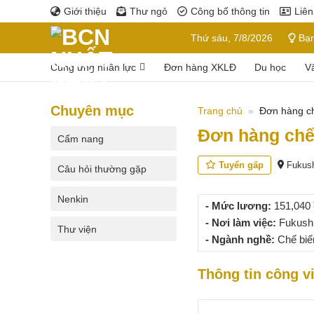
Bỏ
Giới thiệu
Thư ngỏ
Công bố thông tin
Liên
qua
Thứ sáu, 7/8/2026
Bạn
nội
dung
Cung ứng nhân lực
Đơn hàng XKLĐ
Du học
V
Chuyên mục
Trang chủ
»
Đơn hàng ch
Đơn hàng chế
Cẩm nang
Tuyển gấp
Fukus
Câu hỏi thường gặp
Nenkin
- Mức lương:
151,040 
- Nơi làm việc:
Fukush
Thư viện
- Ngành nghề:
Chế biế
Thông tin công v