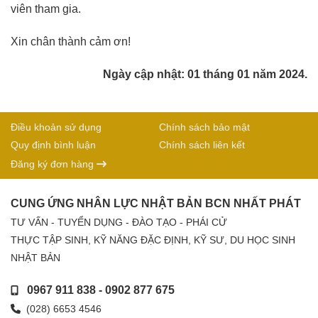
viên tham gia.
Xin chân thành cảm ơn!
Ngày cập nhật: 01 tháng 01 năm 2024.
Điều khoản sử dụng
Chính sách bảo mật
Quy định bình luận
Chính sách liên kết
Đăng ký đơn hàng
CUNG ỨNG NHÂN LỰC NHẬT BẢN BCN NHẤT PHÁT
TƯ VẤN - TUYỂN DỤNG - ĐÀO TẠO - PHÁI CỬ
THỰC TẬP SINH, KỸ NĂNG ĐẶC ĐỊNH, KỸ SƯ, DU HỌC SINH
NHẬT BẢN
0967 911 838
-
0902 877 675
(028) 6653 4546