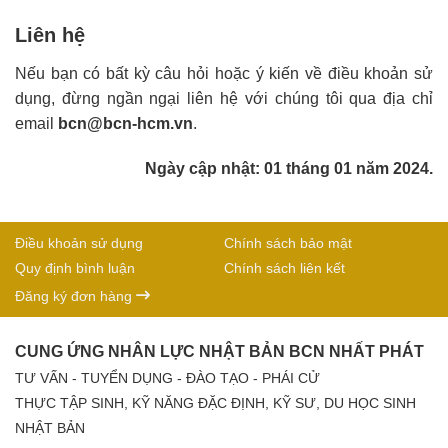
Liên hệ
Nếu bạn có bất kỳ câu hỏi hoặc ý kiến ​​về điều khoản sử
dụng, đừng ngần ngại liên hệ với chúng tôi qua địa chỉ
email
bcn@bcn-hcm.vn
.
Ngày cập nhật: 01 tháng 01 năm 2024.
Điều khoản sử dụng
Chính sách bảo mật
Quy định bình luận
Chính sách liên kết
Đăng ký đơn hàng
CUNG ỨNG NHÂN LỰC NHẬT BẢN BCN NHẤT PHÁT
TƯ VẤN - TUYỂN DỤNG - ĐÀO TẠO - PHÁI CỬ
THỰC TẬP SINH, KỸ NĂNG ĐẶC ĐỊNH, KỸ SƯ, DU HỌC SINH
NHẬT BẢN