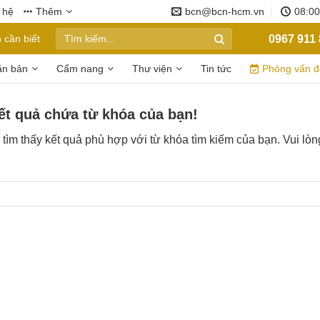
 hệ
Thêm
bcn@bcn-hcm.vn
08:00
0967 911 
 cần biết
ăn bản
Cẩm nang
Thư viện
Tin tức
Phỏng vấn 
ết quả chứa từ khóa của bạn!
g tìm thấy kết quả phù hợp với từ khóa tìm kiếm của bạn. Vui lòng