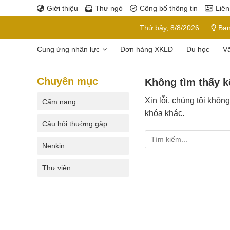
Bỏ
Giới thiệu
Thư ngỏ
Công bố thông tin
Liên
qua
Thứ bảy, 8/8/2026
Bạn
nội
dung
Cung ứng nhân lực
Đơn hàng XKLĐ
Du học
V
Chuyên mục
Không tìm thấy k
Xin lỗi, chúng tôi khôn
Cẩm nang
khóa khác.
Câu hỏi thường gặp
Nenkin
Thư viện