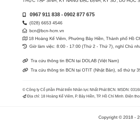
THỰC TẬP SINH, KỸ NĂNG ĐẶC ĐỊNH, KỸ SƯ, DU HỌC 
0967 911 838
-
0902 877 675
(028) 6653 4546
bcn@bcn-hcm.vn
18 Hoàng Kế Viêm, Phường Bảy Hiền, Thành phố Hồ Ch
Giờ làm việc: 8:00 - 17:00 (Thứ 2 - Thứ 7), nghỉ Chủ nh
Tra cứu thông tin BCN tại DOLAB (Việt Nam)
Tra cứu thông tin BCN tại OTIT (Nhật Bản), số thứ tự
© Công ty Cổ phần Phát triển Nhân lực Nhất Phát BCN. MSDN: 0316
Địa chỉ: 18 Hoàng Kế Viêm, P. Bảy Hiền, TP. Hồ Chí Minh. Điện th
Copyright © 2018 - 