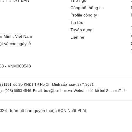
SINH NHẬT BẢN
Thư ngỏ
Công bố thông tin
Profile công ty
Tin tức
Tuyển dụng
í Minh, Việt Nam
Liên hệ
ật và các ngày lễ
 398 - VNM000548
831191, do Sở KHĐT TP. Hồ Chí Minh cấp ngày: 27/4/2021.
oại: (028) 6653 4546. Email: bcn@bcn-hcm.vn. Website thiết kế bởi SeramaTech.
2026. Toàn bộ bản quyền thuộc BCN Nhất Phát.