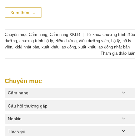
Xem thêm
→
Chuyên mục
Cẩm nang
,
Cẩm nang XKLĐ
|
Từ khóa
chương trình điều
dưỡng
,
chương trình hộ lý
,
điều dưỡng
,
điều dưỡng viên
,
hộ lý
,
hộ lý
viên
,
xklđ nhật bản
,
xuất khẩu lao động
,
xuất khẩu lao động nhật bản
Tham gia thảo luận
Chuyên mục
Cẩm nang
Câu hỏi thường gặp
Nenkin
Thư viện