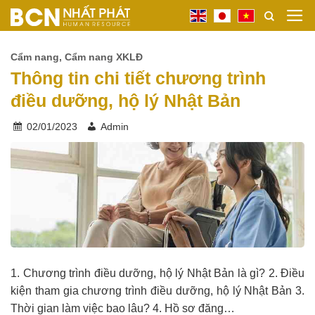
Bỏ
qua
nội
Cẩm nang
,
Cẩm nang XKLĐ
dung
Thông tin chi tiết chương trình
điều dưỡng, hộ lý Nhật Bản
02/01/2023
Admin
1. Chương trình điều dưỡng, hộ lý Nhật Bản là gì? 2. Điều
kiện tham gia chương trình điều dưỡng, hộ lý Nhật Bản 3.
Thời gian làm việc bao lâu? 4. Hồ sơ đăng…