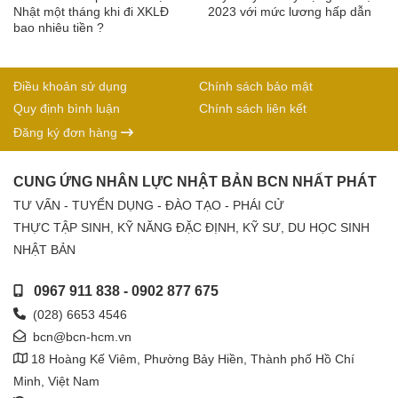
Nhật một tháng khi đi XKLĐ
2023 với mức lương hấp dẫn
bao nhiêu tiền ?
Điều khoản sử dụng
Chính sách bảo mật
Quy định bình luận
Chính sách liên kết
Đăng ký đơn hàng
CUNG ỨNG NHÂN LỰC NHẬT BẢN BCN NHẤT PHÁT
TƯ VẤN - TUYỂN DỤNG - ĐÀO TẠO - PHÁI CỬ
THỰC TẬP SINH, KỸ NĂNG ĐẶC ĐỊNH, KỸ SƯ, DU HỌC SINH
NHẬT BẢN
0967 911 838
-
0902 877 675
(028) 6653 4546
bcn@bcn-hcm.vn
18 Hoàng Kế Viêm, Phường Bảy Hiền, Thành phố Hồ Chí
Minh, Việt Nam